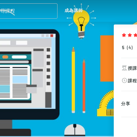
成為講師
5
(
4
)
授
課
分享