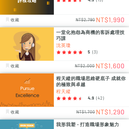
4.9
(
13
)
NT$1,990
收藏
NT$2,790
一堂化抱怨為商機的客訴處理技
巧課
沈英瓊
5
(
3
)
NT$1,600
收藏
NT$2,000
程天縱的職場思維硬底子 成就你
的極致與卓越
程天縱
4.9
(
42
)
NT$1,290
收藏
NT$1,700
我形我塑 - 打造職場形象魅力