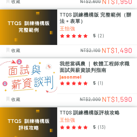
NT$1,950
收藏
NT$2,600
TTQS 訓練機構版 完整範例（辦
法 + 表單）
王怡強
5
(
2
)
NT$1,490
收藏
NT$2,100
我想當碼農 ｜ 軟體工程師求職
面試與薪資談判指南
jasonmel
5
(
1
)
NT$1,590
收藏
NT$2,000
TTQS 訓練機構版評核攻略
王怡強
5
(
13
)