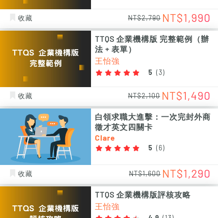
NT$1,990
收藏
NT$2,790
TTQS 企業機構版 完整範例（辦
法 + 表單）
王怡強
5
(
3
)
NT$1,490
收藏
NT$2,100
白領求職大進擊：一次完封外商
徵才英文四關卡
Clare
5
(
6
)
NT$1,290
收藏
NT$1,600
TTQS 企業機構版評核攻略
王怡強