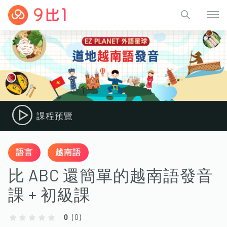
課程預覽
語言
越南語
比 ABC 還簡單的越南語發音
課 + 初級課
0
(
0
)