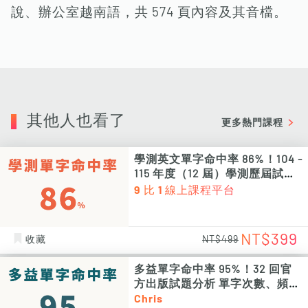
說、辦公室越南語，共 574 頁內容及其音檔。
其他人也看了
更多熱門課程
學測英文單字命中率 86%！104 -
115 年度（12 屆）學測歷屆試題
單字次數、頻率統計 PDF 電子檔
9 比 1 線上課程平台
（非影片課程）
NT$399
收藏
NT$499
多益單字命中率 95%！32 回官
方出版試題分析 單字次數、頻率
統計 PDF 電子檔（非影片課程）
Chris