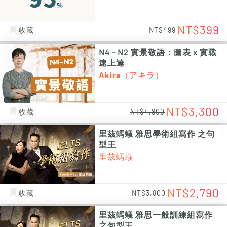
NT$399
收藏
NT$499
N4 - N2 實景敬語：圖表 x 實戰
速上達
Akira（アキラ）
NT$3,300
收藏
NT$4,800
里茲螞蟻 雅思學術組寫作 之句
型王
里茲螞蟻
NT$2,790
收藏
NT$3,800
里茲螞蟻 雅思一般訓練組寫作
之句型王