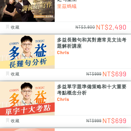
里茲螞蟻
NT$2,490
收藏
NT$3,800
多益長難句和其對應常見文法考
題解析講座
Chris
NT$699
收藏
NT$999
多益單字題準備策略和十大重要
考點概念分析
Chris
NT$699
收藏
NT$999