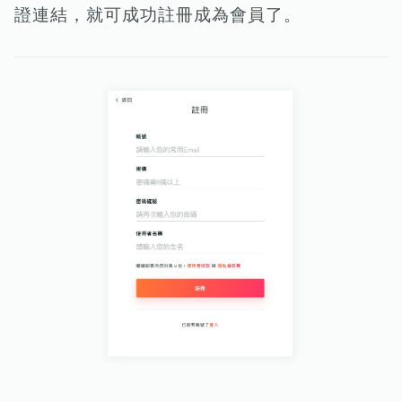
證連結，就可成功註冊成為會員了。