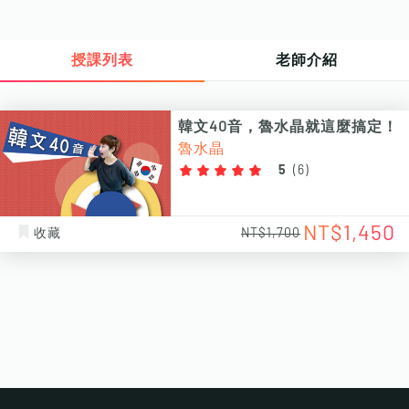
授課列表
老師介紹
韓文40音，魯水晶就這麼搞定！
魯水晶
5
(
6
)
NT$1,450
收藏
NT$1,700