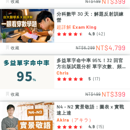
NT$399
收藏
NT$499
分科數甲 30 天：解題反射訓練
營
超詳解 Exam King
4.9
(
42
)
NT$4,799
收藏
NT$6,299
多益單字命中率 95%！32 回官
方出版試題分析 單字次數、頻率
統計 PDF 電子檔（非影片課程）
Chris
5
(
17
)
NT$399
收藏
NT$499
N4 - N2 實景敬語：圖表 x 實戰
速上達
Akira（アキラ）
4.9
(
15
)