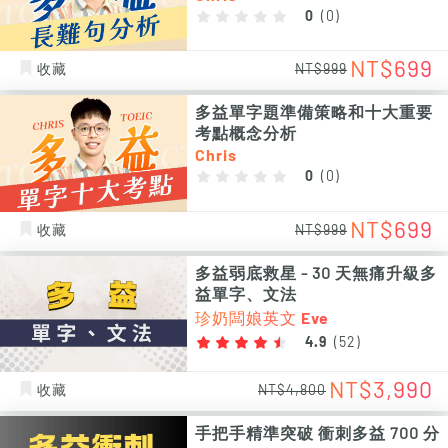
0
(
0
)
NT$699
收藏
NT$999
多益單字題準備策略和十大重要
考點概念分析
Chris
0
(
0
)
NT$699
收藏
NT$999
多益弱底救星 - 30 天無痛升級多
益單字、文法
珍奶闆娘英文 Eve
4.9
(
52
)
NT$3,990
收藏
NT$4,800
手把手精準突破 衝刺多益 700 分