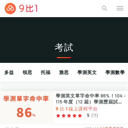
考試
多益
領思
托福
雅思
學測英文
學測數學
教檢教甄
日文檢定
其他考試
學測英文單字命中率 86%！104 -
115 年度（12 屆）學測歷屆試題
單字次數、頻率統計 PDF 電子檔
9 比 1 線上課程平台
（非影片課程）
5
(
11
)