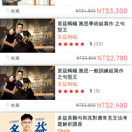
NT$3,300
收藏
NT$4,800
里茲螞蟻 雅思學術組寫作 之句
型王
里茲螞蟻
5
(
20
)
NT$2,790
收藏
NT$3,800
里茲螞蟻 雅思一般訓練組寫作
之句型王
里茲螞蟻
5
(
5
)
NT$2,490
收藏
NT$3,800
多益長難句和其對應常見文法考
題解析講座
Chris