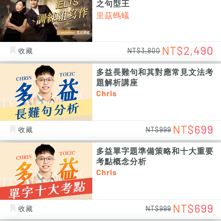
之句型王
里茲螞蟻
NT$2,490
收藏
NT$3,800
多益長難句和其對應常見文法考
題解析講座
Chris
NT$699
收藏
NT$999
多益單字題準備策略和十大重要
考點概念分析
Chris
NT$699
收藏
NT$999