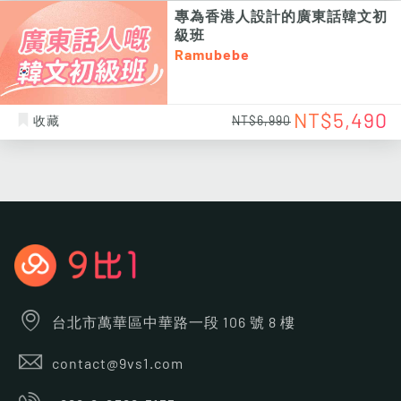
專為香港人設計的廣東話韓文初
級班
Ramubebe
NT$5,490
收藏
NT$6,990
台北市萬華區中華路一段 106 號 8 樓
contact@9vs1.com