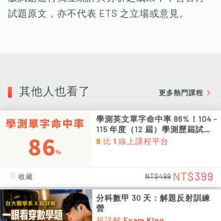
試題原文，亦不代表 ETS 之立場或意見。
其他人也看了
更多熱門課程
學測英文單字命中率 86%！104 -
115 年度（12 屆）學測歷屆試題
單字次數、頻率統計 PDF 電子檔
9 比 1 線上課程平台
（非影片課程）
NT$399
收藏
NT$499
分科數甲 30 天：解題反射訓練
營
超詳解 Exam King