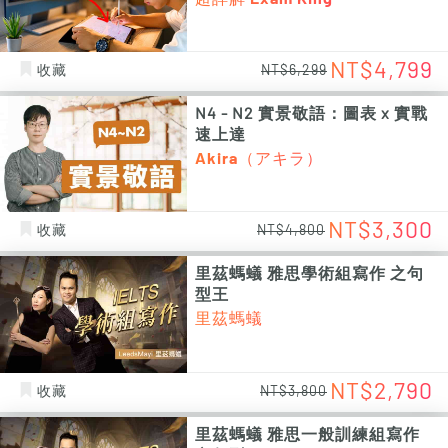
NT$4,799
收藏
NT$6,299
N4 - N2 實景敬語：圖表 x 實戰
速上達
Akira（アキラ）
NT$3,300
收藏
NT$4,800
里茲螞蟻 雅思學術組寫作 之句
型王
里茲螞蟻
NT$2,790
收藏
NT$3,800
里茲螞蟻 雅思一般訓練組寫作