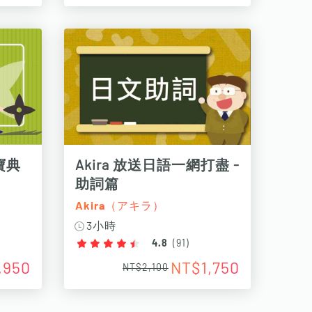
寶典
Akira 放送日語一網打盡 -
助詞篇
Akira（アキラ）
3小時
4.8
(
91
)
,950
NT$1,750
NT$2,100