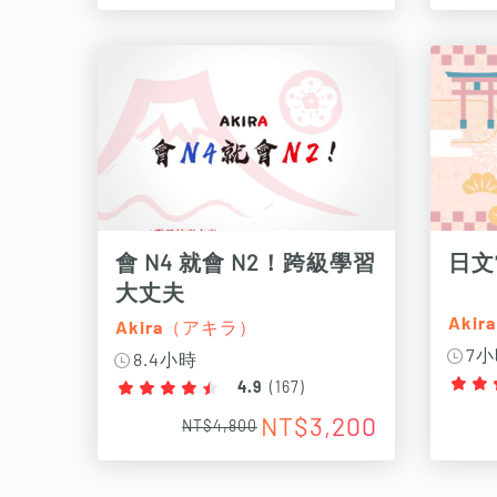
會 N4 就會 N2！跨級學習
日文
大丈夫
Aki
Akira（アキラ）
7
8.4小時
4.9
(
167
)
NT$3,200
NT$4,800