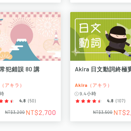
常犯錯誤 80 講
Akira 日文動詞終極
ra（アキラ）
Akira（アキラ）
小時
9.4小時
4.8
(
50
)
4.8
(
107
)
NT$2,700
NT$2
NT$3,200
NT$3,500