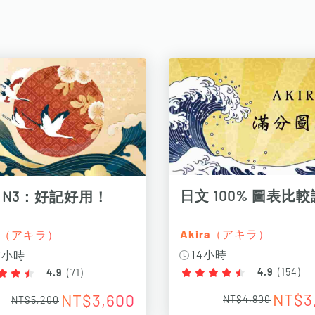
日文 100% 圖表比
 N3：好記好用！
Akira（アキラ）
ra（アキラ）
14小時
.7小時
4.9
(
154
)
4.9
(
71
)
NT$3
NT$3,600
NT$4,800
NT$5,200