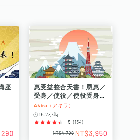
較講座
惠受益整合天書！恩惠／
受身／使役／使役受身
200 招
Akira（アキラ）
15.2小時
5
(
134
)
,290
NT$3,950
NT$4,700