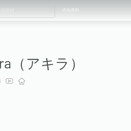
成為講師
ira（アキラ）