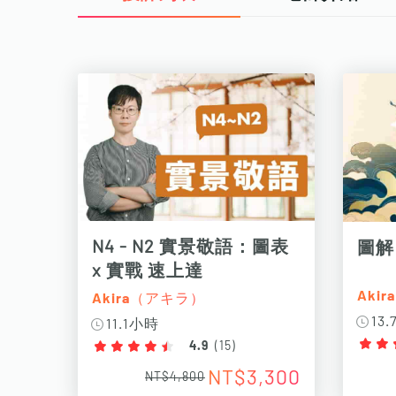
N4 - N2 實景敬語：圖表
圖解
x 實戰 速上達
Aki
Akira（アキラ）
13
11.1小時
4.9
(
15
)
NT$3,300
NT$4,800