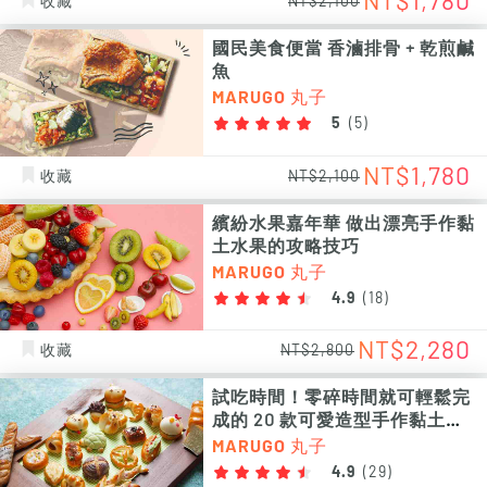
NT$1,780
收藏
NT$2,100
國民美食便當 香滷排骨 + 乾煎鹹
魚
MARUGO 丸子
5
(
5
)
NT$1,780
收藏
NT$2,100
繽紛水果嘉年華 做出漂亮手作黏
土水果的攻略技巧
MARUGO 丸子
4.9
(
18
)
NT$2,280
收藏
NT$2,800
試吃時間！零碎時間就可輕鬆完
成的 20 款可愛造型手作黏土麵
包
MARUGO 丸子
4.9
(
29
)