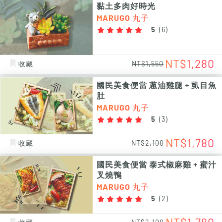
黏土多肉好時光
MARUGO 丸子
5
(
6
)
NT$1,280
收藏
NT$1,550
國民美食便當 蔥油雞腿 + 虱目魚
肚
MARUGO 丸子
5
(
3
)
NT$1,780
收藏
NT$2,100
國民美食便當 泰式椒麻雞 + 蜜汁
叉燒鴨
MARUGO 丸子
5
(
2
)