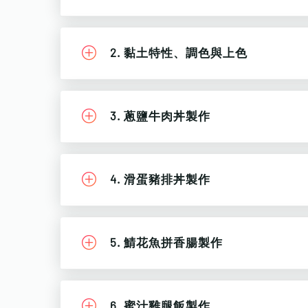
2. 黏土特性、調色與上色
3. 蔥鹽牛肉丼製作
4. 滑蛋豬排丼製作
5. 鯖花魚拼香腸製作
6. 蜜汁雞腿飯製作