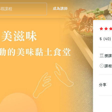
成為講師
5
(
40
)
授
課
分享