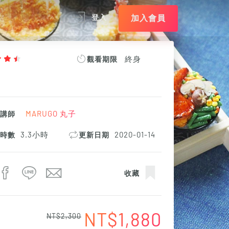
加入會員
登入
終身
觀看期限
MARUGO 丸子
課講師
3.3小時
2020-01-14
程時數
更新日期
收藏
NT$1,880
NT$2,300