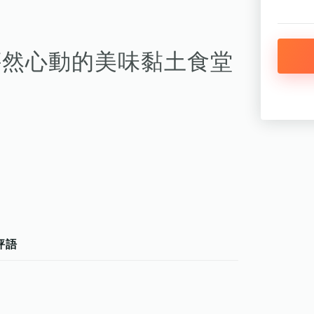
怦然心動的美味黏土食堂
評語