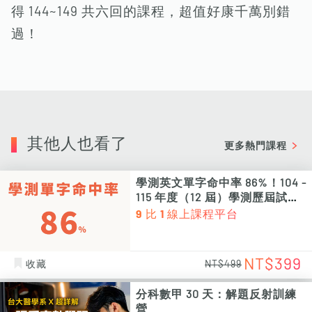
得 144~149 共六回的課程，超值好康千萬別錯
過！
其他人也看了
更多熱門課程
學測英文單字命中率 86%！104 -
115 年度（12 屆）學測歷屆試題
單字次數、頻率統計 PDF 電子檔
9 比 1 線上課程平台
（非影片課程）
NT$399
收藏
NT$499
分科數甲 30 天：解題反射訓練
營