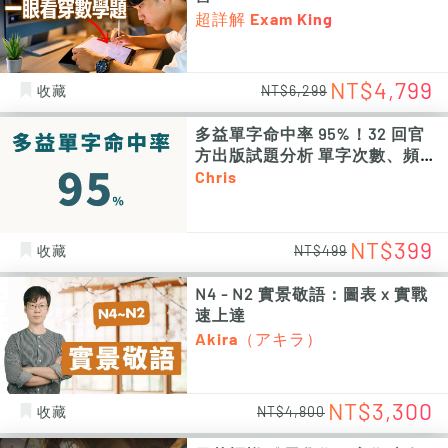
超詳解 Exam King
NT$4,799
收藏
NT$6,299
多益單字命中率 95%！32 回官
方出版試題分析 單字次數、頻率
統計 PDF 電子檔（非影片課程）
Chris
NT$399
收藏
NT$499
N4 - N2 實景敬語：圖表 x 實戰
速上達
Akira（アキラ）
NT$3,300
收藏
NT$4,800