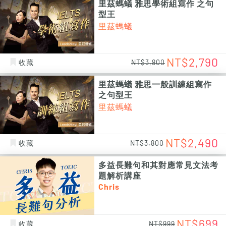
里茲螞蟻 雅思學術組寫作 之句
型王
里茲螞蟻
NT$2,790
收藏
NT$3,800
里茲螞蟻 雅思一般訓練組寫作
之句型王
里茲螞蟻
NT$2,490
收藏
NT$3,800
多益長難句和其對應常見文法考
題解析講座
Chris
NT$699
收藏
NT$999