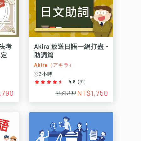
文法考
Akira 放送日語一網打盡 -
搞定
助詞篇
Akira（アキラ）
3小時
4.8
(
91
)
,790
NT$1,750
NT$2,100