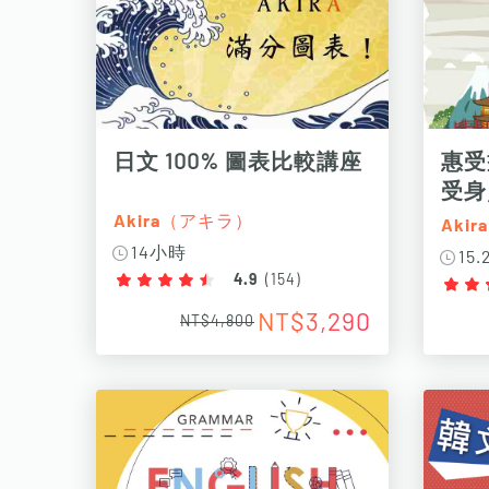
日文 100% 圖表比較講座
惠受
受身
200
Akira（アキラ）
Aki
14小時
15
4.9
(
154
)
NT$3,290
NT$4,800