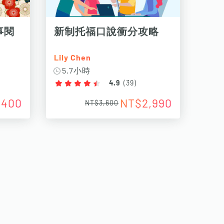
事閱
新制托福口說衝分攻略
Lily Chen
5.7小時
4.9
(
39
)
,400
NT$2,990
NT$3,600