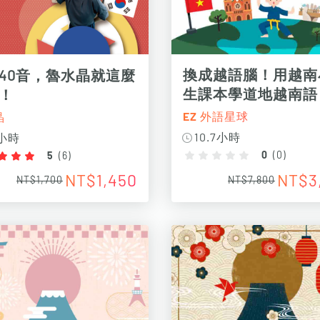
換成越語腦！用越南
40音，魯水晶就這麼
生課本學道地越南語
！
EZ 外語星球
晶
10.7小時
1小時
0
(
0
)
5
(
6
)
NT$3
NT$1,450
NT$7,800
NT$1,700