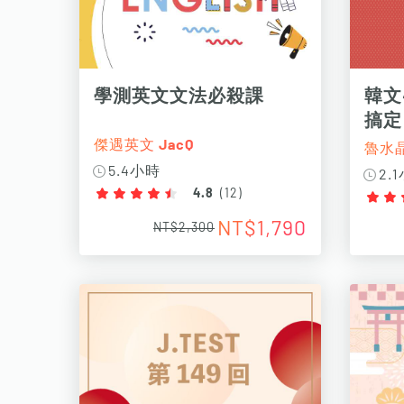
學測英文文法必殺課
韓文
搞定
傑遇英文 JacQ
魯水
5.4小時
2.
4.8
(
12
)
NT$1,790
NT$2,300