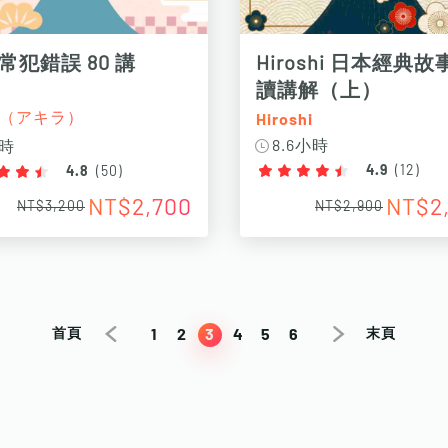
常犯錯誤 80 講
Hiroshi 日本經典故
讀講解（上）
ra（アキラ）
Hiroshi
8.6小時
小時
4.9
(
12
)
4.8
(
50
)
NT$2,700
NT$2
NT$3,200
NT$2,900
1
2
3
4
5
6
首頁
末頁