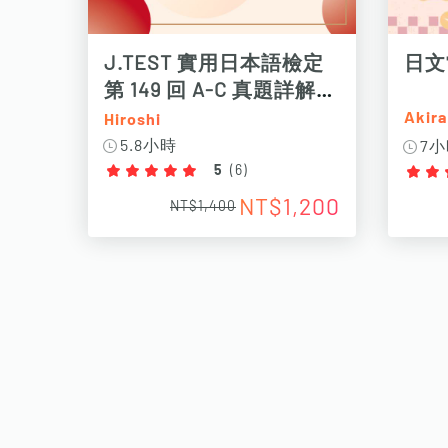
J.TEST 實用日本語檢定
日文
第 149 回 A-C 真題詳解
（N1、N2適用）
Aki
Hiroshi
5.8小時
7
5
(
6
)
NT$1,200
NT$1,400