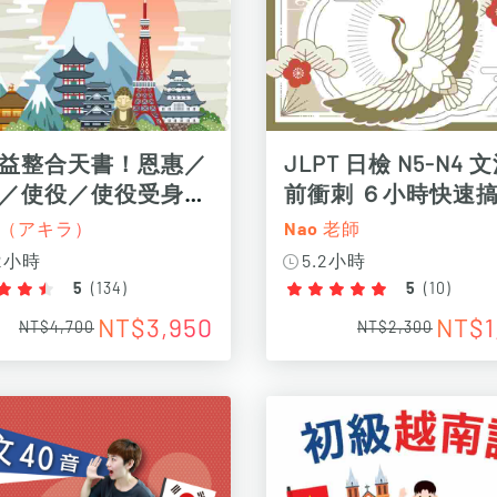
益整合天書！恩惠／
JLPT 日檢 N5-N4 
／使役／使役受身
前衝刺 ６小時快速
 招
ra（アキラ）
Nao 老師
.2小時
5.2小時
5
(
134
)
5
(
10
)
NT$3,950
NT$1
NT$4,700
NT$2,300